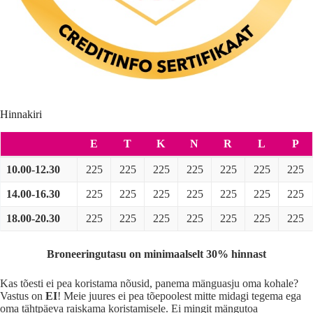
Hinnakiri
E
T
K
N
R
L
P
10.00-12.30
225
225
225
225
225
225
225
14.00-16.30
225
225
225
225
225
225
225
18.00-20.30
225
225
225
225
225
225
225
Broneeringutasu on minimaalselt 30% hinnast
Kas tõesti ei pea koristama nõusid, panema mänguasju oma kohale?
Vastus on
EI
! Meie juures ei pea tõepoolest mitte midagi tegema ega
oma tähtpäeva raiskama koristamisele. Ei mingit mängutoa