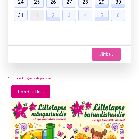
24
25
26
27
28
29
30
31
1
2
3
4
5
6
Jätka ›
* Tutvu tingimustega siin:
Laadi alla ›