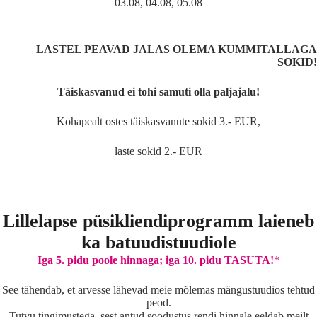
03.08, 04.08, 05.08
LASTEL PEAVAD JALAS OLEMA KUMMITALLAGA
SOKID!
Täiskasvanud ei tohi samuti olla paljajalu!
Kohapealt ostes täiskasvanute sokid 3.- EUR,
laste sokid 2.- EUR
Lillelapse püsikliendiprogramm laieneb
ka batuudistuudiole
Iga 5. pidu poole hinnaga; iga 10. pidu TASUTA!
*
See tähendab, et arvesse lähevad meie mõlemas mängustuudios tehtud
peod.
Tutvu tingimustega, sest antud soodustus rendi hinnale eeldab meilt