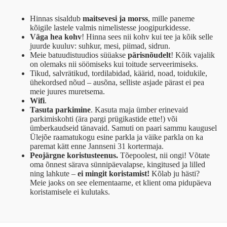
Hinnas sisaldub
maitsevesi ja morss
, mille paneme
kõigile lastele valmis nimelistesse joogipurkidesse.
Väga hea kohv
! Hinna sees nii kohv kui tee ja kõik selle
juurde kuuluv: suhkur, mesi, piimad, sidrun.
Meie batuudistuudios süüakse
pärisnõudelt
! Kõik vajalik
on olemaks nii söömiseks kui toitude serveerimiseks.
Tikud, salvrätikud, tordilabidad, käärid, noad, toidukile,
ühekordsed nõud – ausõna, selliste asjade pärast ei pea
meie juures muretsema.
Wifi
.
Tasuta parkimine
. Kasuta maja ümber erinevaid
parkimiskohti (ära pargi prügikastide ette!) või
ümberkaudseid tänavaid. Samuti on paari sammu kaugusel
Ülejõe raamatukogu esine parkla ja väike parkla on ka
paremat kätt enne Jannseni 31 kortermaja.
Peojärgne koristusteenus.
Tõepoolest, nii ongi! Võtate
oma õnnest särava sünnipäevalapse, kingitused ja lilled
ning lahkute –
ei mingit koristamist!
Kõlab ju hästi?
Meie jaoks on see elementaarne, et klient oma pidupäeva
koristamisele ei kulutaks.