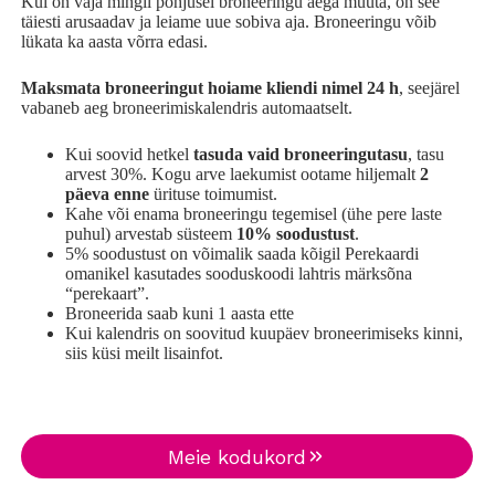
Kui on vaja mingil põhjusel broneeringu aega muuta, on see
täiesti arusaadav ja leiame uue sobiva aja. Broneeringu võib
lükata ka aasta võrra edasi.
Maksmata broneeringut hoiame kliendi nimel 24 h
, seejärel
vabaneb aeg broneerimiskalendris automaatselt.
Kui soovid hetkel
tasuda vaid broneeringutasu
, tasu
arvest 30%. Kogu arve laekumist ootame hiljemalt
2
päeva enne
ürituse toimumist.
Kahe või enama broneeringu tegemisel (ühe pere laste
puhul) arvestab süsteem
10% soodustust
.
5% soodustust on võimalik saada kõigil Perekaardi
omanikel kasutades sooduskoodi lahtris märksõna
“perekaart”.
Broneerida saab kuni 1 aasta ette
Kui kalendris on soovitud kuupäev broneerimiseks kinni,
siis küsi meilt lisainfot.
Meie kodukord