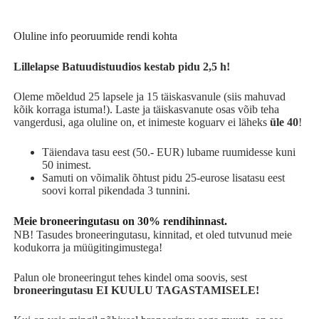
Oluline info peoruumide rendi kohta
Lillelapse Batuudistuudios kestab pidu 2,5 h!
Oleme mõeldud 25 lapsele ja 15 täiskasvanule (siis mahuvad
kõik korraga istuma!). Laste ja täiskasvanute osas võib teha
vangerdusi, aga oluline on, et inimeste koguarv ei läheks
üle 40
!
Täiendava tasu eest (50.- EUR) lubame ruumidesse kuni
50 inimest.
Samuti on võimalik õhtust pidu 25-eurose lisatasu eest
soovi korral pikendada 3 tunnini.
Meie broneeringutasu on 30% rendihinnast.
NB! Tasudes broneeringutasu, kinnitad, et oled tutvunud meie
kodukorra ja müügitingimustega!
Palun ole broneeringut tehes kindel oma soovis, sest
broneeringutasu EI KUULU TAGASTAMISELE!