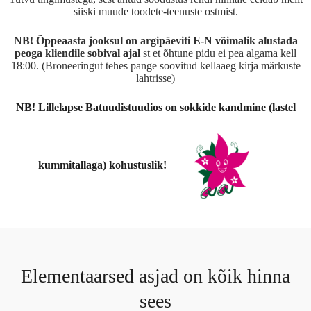
siiski muude toodete-teenuste ostmist.
NB! Õppeaasta jooksul on argipäeviti E-N võimalik alustada
peoga kliendile sobival ajal
st et õhtune pidu ei pea algama kell
18:00. (Broneeringut tehes pange soovitud kellaaeg kirja märkuste
lahtrisse)
NB! Lillelapse Batuudistuudios on sokkide kandmine (lastel
kummitallaga) kohustuslik!
Elementaarsed asjad on kõik hinna
sees