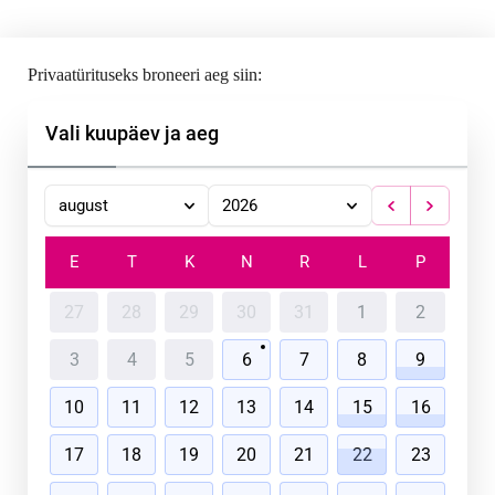
Privaatürituseks broneeri aeg siin:
Vali kuupäev ja aeg
august
2026
E
T
K
N
R
L
P
27
28
29
30
31
1
2
3
4
5
6
7
8
9
10
11
12
13
14
15
16
17
18
19
20
21
22
23