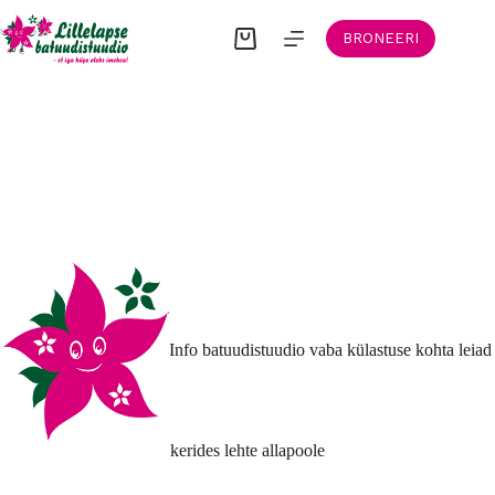
Skip
to
BRONEERI
Shopping
content
cart
Broneerimine
Info batuudistuudio vaba külastuse kohta leiad
kerides lehte allapoole